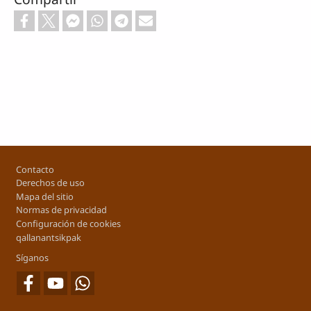
Footer
Contacto
Derechos de uso
Mapa del sitio
Normas de privacidad
Configuración de cookies
qallanantsikpak
Síganos