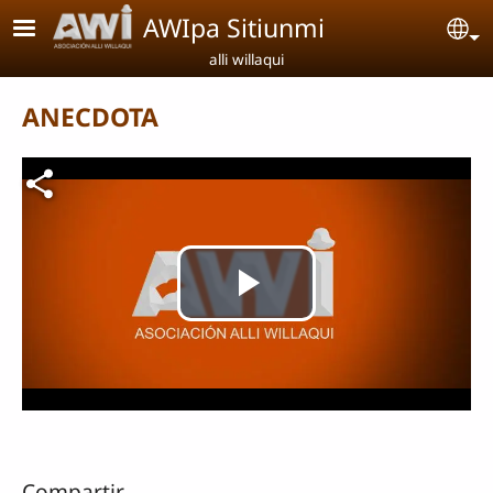
Pasar al contenido principal
AWIpa Sitiunmi
Se
alli willaqui
ANECDOTA
Archivo de vídeo
Reproducir
Vídeo
Compartir