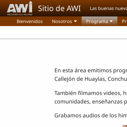
Pasar al contenido principal
Sitio de AWI
Las buenas nuev
Bienvenidos
Nosotros
Programa
Pr
En esta área emitimos prog
Callejón de Huaylas, Conch
También filmamos videos, hist
comunidades, enseñanzas par
Grabamos audios de los himn