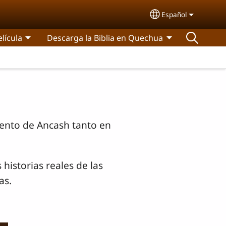
Español
Select your lang
elícula
Descarga la Biblia en Quechua
mento de Ancash tanto en
 historias reales de las
as.