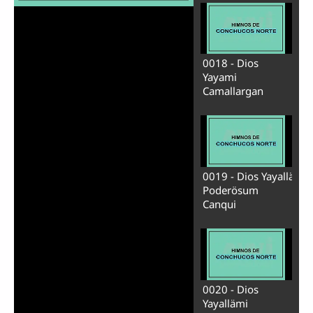
0018 - Dios
Yayami
Camallargan
Reproducir
Vídeo
0019 - Dios Yayallä
Poderösum
Canqui
0020 - Dios
Yayallämi