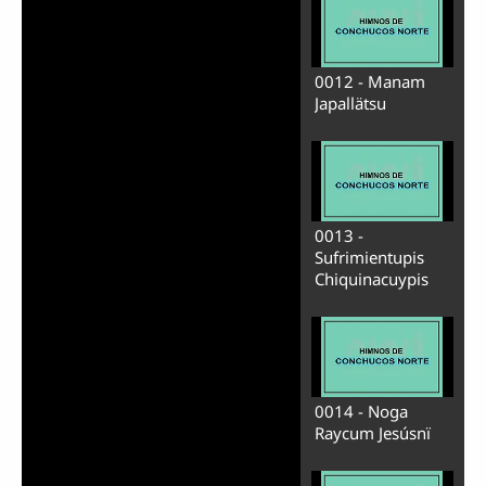
0012 - Manam
Japallätsu
0013 -
Sufrimientupis
Chiquinacuypis
0014 - Noga
Raycum Jesúsnï