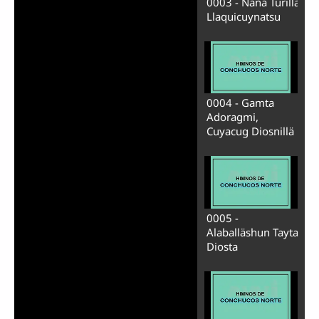
0003 - Ñaña Turillä
Llaquicuynatsu
0004 - Gamta
Adoragmi,
Cuyacug Diosnillä
0005 -
Alaballäshun Tayta
Diosta